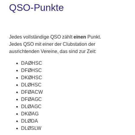
QSO-Punkte
Jedes vollständige QSO zählt
einen
Punkt.
Jedes QSO mit einer der Clubstation der
ausrichtenden Vereine, das sind zur Zeit:
DAØHSC
DFØHSC
DKØHSC
DLØHSC
DFØACW
DFØAGC
DLØAGC
DKØAG
DLØDA
DLØSLW