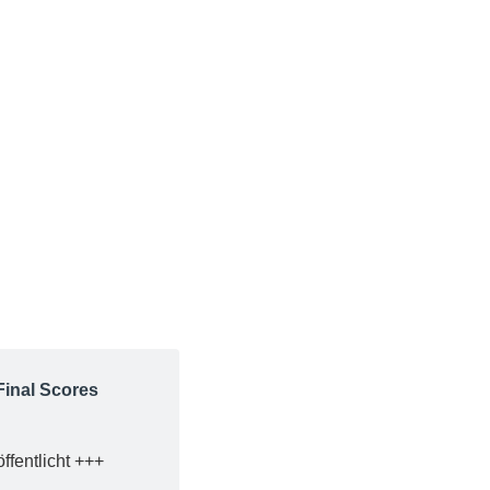
Final Scores
fentlicht +++