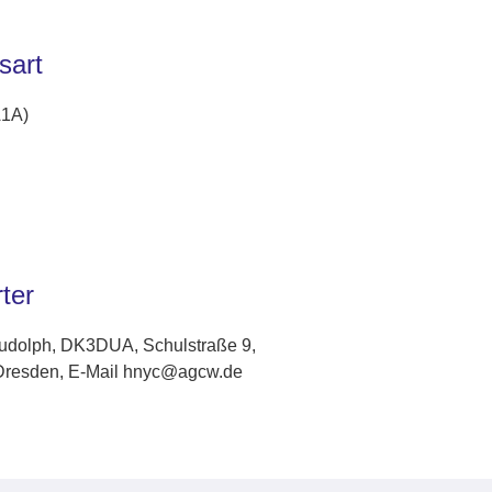
sart
A1A)
ter
dolph, DK3DUA, Schulstraße 9,
Dresden, E-Mail hnyc@agcw.de