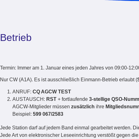
Betrieb
Termin: Immer am 1. Januar eines jeden Jahres von 09:00-12:
Nur CW (A1A). Es ist ausschließlich Einmann-Betrieb erlaubt (
ANRUF:
CQ AGCW TEST
AUSTAUSCH:
RST
+ fortlaufende
3-stellige QSO-Num
AGCW-Mitglieder müssen
zusätzlich
ihre
Mitgliedsnum
Beispiel:
599 067/2583
Jede Station darf auf jedem Band einmal gearbeitet werden.
Jede Art von elektronischer Leseeinrichtung verstößt gegen di