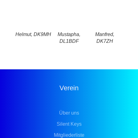
Helmut, DK9MH
Mustapha,
Manfred,
We
DL1BDF
DK7ZH
D
Verein
Über uns
Silent Keys
Mitgliederliste