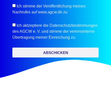
Ich stimme der Veröffentlichung meines
Nachrufes auf www.agcw.de zu
Ich aktzeptiere die Datenschutzbestimmungen
des AGCW e. V. und stimme der vereinsinterne
Übertragung meiner Einreichung zu.
ABSCHICKEN