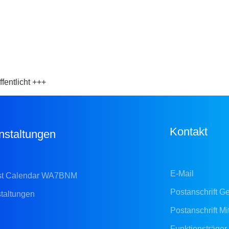
fentlicht +++
Kontakt
nstaltungen
E-Mail
st Calendar WA7BNM
Postanschrift Ge
taltungen
Postanschrift Mi
Funktionsträger