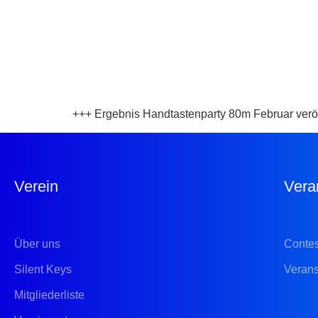
+++ Ergebnis Handtastenparty 80m Februar veröf
Verein
Vera
Über uns
Conte
Silent Keys
Verans
Mitgliederliste