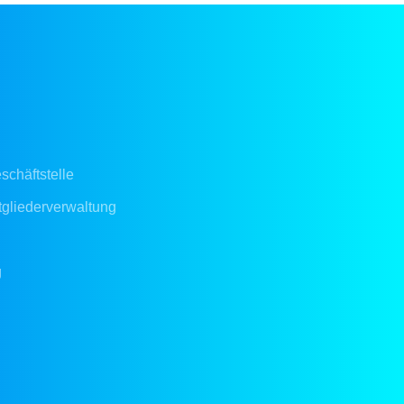
schäftstelle
tgliederverwaltung
g