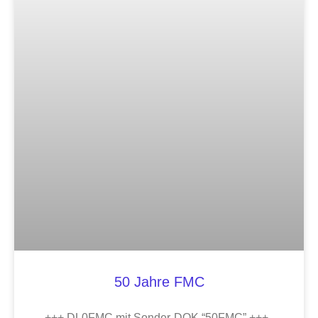
50 Jahre FMC
+++ DL0FMC mit Sonder-DOK “50FMC” +++