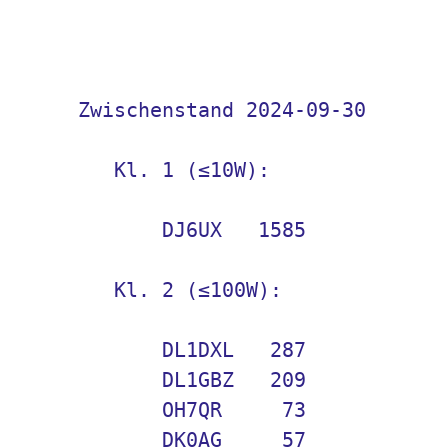
    Zwischenstand 2024-09-30

Kl. 1 (≤10W):
           DJ6UX   1585

Kl. 2 (≤100W):
           DL1DXL   287

           DL1GBZ   209

           OH7QR     73

           DK0AG     57
