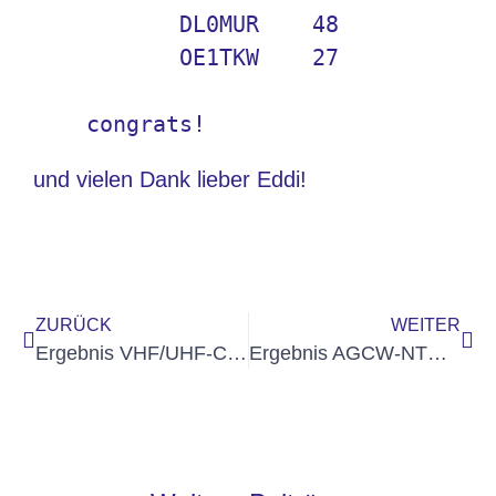
           DL0MUR    48

           OE1TKW    27

und vielen Dank lieber Eddi!
ZURÜCK
WEITER
Ergebnis VHF/UHF-Contest September veröffentlicht
Ergebnis AGCW-NTC QSO-Party Oktober 2024