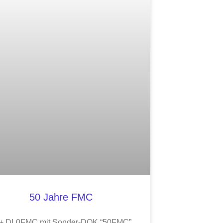
50 Jahre FMC
+ DL0FMC mit Sonder-DOK “50FMC”