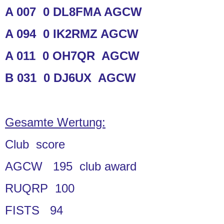
A 007 0 DL8FMA AGCW
A 094 0 IK2RMZ AGCW
A 011 0 OH7QR AGCW
B 031 0 DJ6UX AGCW
Gesamte Wertung:
Club score
AGCW 195 club award
RUQRP 100
FISTS 94