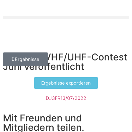
Ergebnis VHF/UHF-Contest
Ergebnisse
Juni veröffentlicht
Ergebnisse exportieren
DJ3FR
13/07/2022
Mit Freunden und
Mitgliedern teilen.