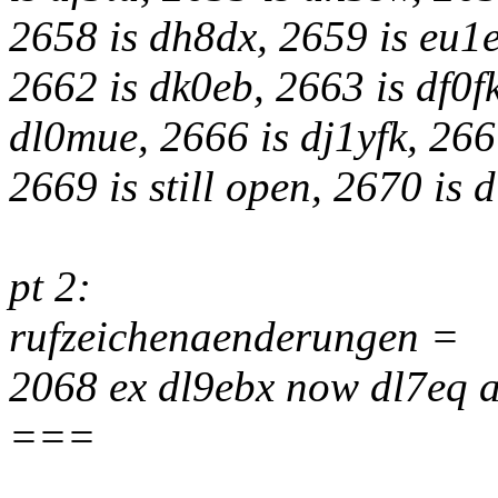
2658 is dh8dx, 2659 is eu1e
2662 is dk0eb, 2663 is df0f
dl0mue, 2666 is dj1yfk, 2667
2669 is still open, 2670 is
pt 2:
rufzeichenaenderungen =
2068 ex dl9ebx now dl7eq 
===