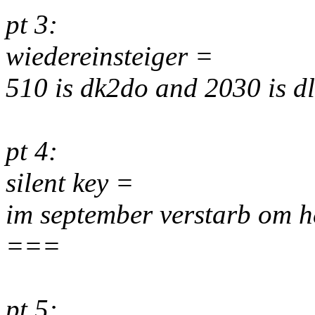
pt 3:
wiedereinsteiger =
510 is dk2do and 2030 is 
pt 4:
silent key =
im september verstarb om h
===
pt 5: