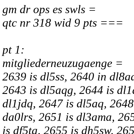
gm dr ops es swls =
qtc nr 318 wid 9 pts ===
pt 1:
mitgliederneuzugaenge =
2639 is dl5ss, 2640 in dl8a
2643 is dl5aqg, 2644 is dl1
dl1jdq, 2647 is dl5aq, 2648
da0lrs, 2651 is dl3ama, 265
is df5ta, 2655 is dh5sw, 26