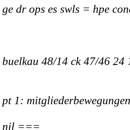
ge dr ops es swls = hpe con
buelkau 48/14 ck 47/46 24
pt 1: mitgliederbewegunge
nil ===