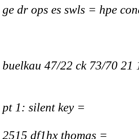
ge dr ops es swls = hpe con
buelkau 47/22 ck 73/70 21
pt 1: silent key =
2515 df1hx thomas =