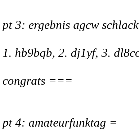
pt 3: ergebnis agcw schlac
1. hb9bqb, 2. dj1yf, 3. dl8c
congrats ===
pt 4: amateurfunktag =