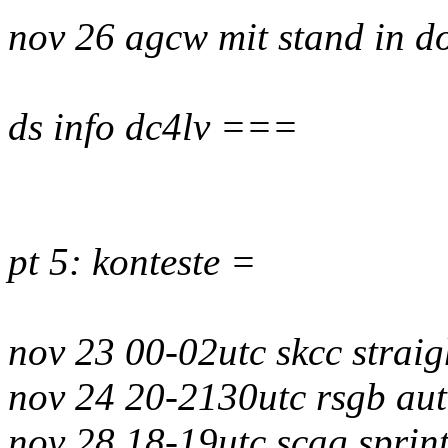
nov 26 agcw mit stand in d
ds info dc4lv ===
pt 5: konteste =
nov 23 00-02utc skcc straig
nov 24 20-2130utc rsgb aut
nov 28 18-19utc scag spri