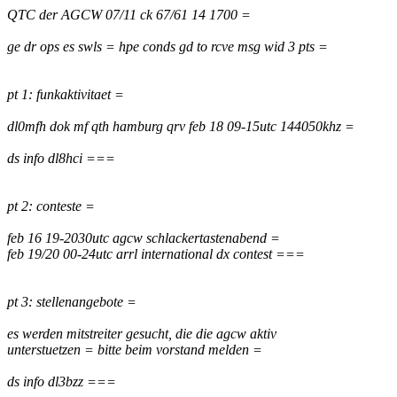
QTC der AGCW 07/11 ck 67/61 14 1700 =
ge dr ops es swls = hpe conds gd to rcve msg wid 3 pts =
pt 1: funkaktivitaet =
dl0mfh dok mf qth hamburg qrv feb 18 09-15utc 144050khz =
ds info dl8hci ===
pt 2: conteste =
feb 16 19-2030utc agcw schlackertastenabend =
feb 19/20 00-24utc arrl international dx contest ===
pt 3: stellenangebote =
es werden mitstreiter gesucht, die die agcw aktiv
unterstuetzen = bitte beim vorstand melden =
ds info dl3bzz ===