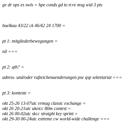
ge dr ops es swls = hpe conds gd to rcve msg wid 3 pts
buelkau 43/22 ck 46/42 24 1700 =
pt 1: mitgliederbewegungen =
nil ===
pt 2: qth? =
adress- und/oder rufzeichenaenderungen pse qsp sekretariat ===
pt 3: konteste =
okt 25-26 13-07utc ermag classic exchange =
okt 26 20-21utc ukeicc 80m contest =
okt 26 00-02utc skcc straight key sprint =
okt 29-30 00-24utc extreme cw world-wide challenge ===