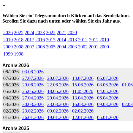
+
Wählen Sie ein Telegramm durch Klicken auf das Sendedatum.
Scrollen Sie dazu nach unten oder wählen Sie ein Jahr aus.
2026
2025
2024
2023
2022
2021
2020
2019
2018
2017
2016
2015
2014
2013
2012
2011
2010
2009
2008
2007
2006
2005
2004
2003
2002
2001
2000
1999
1998
Archiv 2026
08/2026
03.08.2026
07/2026
27.07.2026
20.07.2026
13.07.2026
06.07.2026
06/2026
29.06.2026
22.06.2026
15.06.2026
08.06.2026
01.06
05/2026
25.05.2026
18.05.2026
11.05.2026
04.05.2026
04/2026
27.04.2026
20.04.2026
13.04.2026
06.04.2026
03/2026
30.03.2026
23.03.2026
16.03.2026
09.03.2026
02.03
02/2026
23.02.2026
09.02.2026
02.02.2026
01/2026
26.01.2026
19.01.2026
12.01.2026
05.01.2026
Archiv 2025