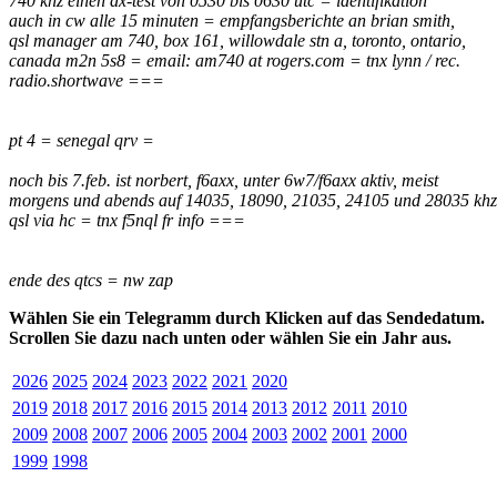
740 khz einen dx-test von 0530 bis 0630 utc = identifikation
auch in cw alle 15 minuten = empfangsberichte an brian smith,
qsl manager am 740, box 161, willowdale stn a, toronto, ontario,
canada m2n 5s8 = email: am740 at rogers.com = tnx lynn / rec.
radio.shortwave ===
pt 4 = senegal qrv =
noch bis 7.feb. ist norbert, f6axx, unter 6w7/f6axx aktiv, meist
morgens und abends auf 14035, 18090, 21035, 24105 und 28035 kh
qsl via hc = tnx f5nql fr info ===
ende des qtcs = nw zap
Wählen Sie ein Telegramm durch Klicken auf das Sendedatum.
Scrollen Sie dazu nach unten oder wählen Sie ein Jahr aus.
2026
2025
2024
2023
2022
2021
2020
2019
2018
2017
2016
2015
2014
2013
2012
2011
2010
2009
2008
2007
2006
2005
2004
2003
2002
2001
2000
1999
1998