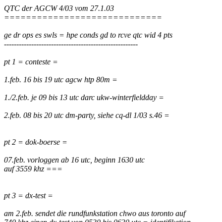
QTC der AGCW 4/03 vom 27.1.03
=============================
ge dr ops es swls = hpe conds gd to rcve qtc wid 4 pts
------------------------------------------------------
pt 1 = conteste =
1.feb. 16 bis 19 utc agcw htp 80m =
1./2.feb. je 09 bis 13 utc darc ukw-winterfieldday =
2.feb. 08 bis 20 utc dm-party, siehe cq-dl 1/03 s.46 =
pt 2 = dok-boerse =
07.feb. vorloggen ab 16 utc, beginn 1630 utc
auf 3559 khz ===
pt 3 = dx-test =
am 2.feb. sendet die rundfunkstation chwo aus toronto auf