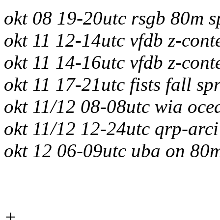
okt 08 19-20utc rsgb 80m s
okt 11 12-14utc vfdb z-con
okt 11 14-16utc vfdb z-con
okt 11 17-21utc fists fall sp
okt 11/12 08-08utc wia oce
okt 11/12 12-24utc qrp-arci
okt 12 06-09utc uba on 80
+