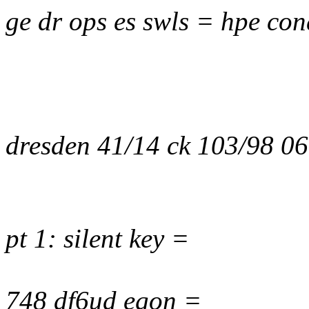
ge dr ops es swls = hpe con
dresden 41/14 ck 103/98 0
pt 1: silent key =
748 df6ud egon =