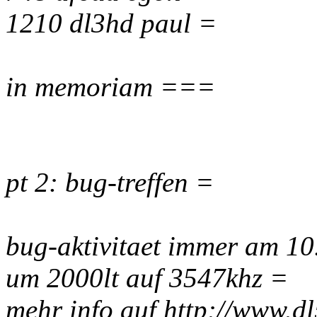
1210 dl3hd paul =
in memoriam ===
pt 2: bug-treffen =
bug-aktivitaet immer am 10.
um 2000lt auf 3547khz =
mehr info auf http://www.d