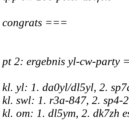
congrats ===
pt 2: ergebnis yl-cw-party 
kl. yl: 1. da0yl/dl5yl, 2. sp7
kl. swl: 1. r3a-847, 2. sp4-
kl. om: 1. dl5ym, 2. dk7zh 