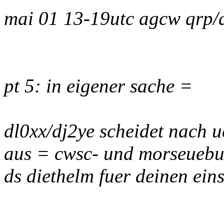
mai 01 13-19utc agcw qrp/
pt 5: in eigener sache =
dl0xx/dj2ye scheidet nach ue
aus = cwsc- und morseuebu
ds diethelm fuer deinen ei