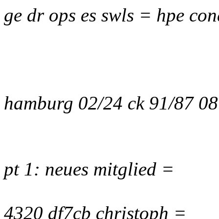
ge dr ops es swls = hpe con
hamburg 02/24 ck 91/87 0
pt 1: neues mitglied =
4320 df7cb christoph =