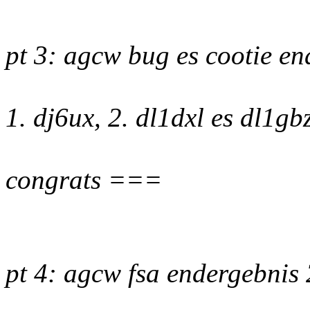
pt 3: agcw bug es cootie en
1. dj6ux, 2. dl1dxl es dl1gb
congrats ===
pt 4: agcw fsa endergebnis