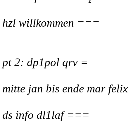
hzl willkommen ===
pt 2: dp1pol qrv =
mitte jan bis ende mar feli
ds info dl1laf ===