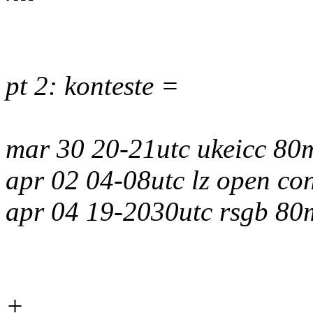
pt 2: konteste =
mar 30 20-21utc ukeicc 80
apr 02 04-08utc lz open con
apr 04 19-2030utc rsgb 8
+