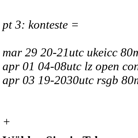
pt 3: konteste =
mar 29 20-21utc ukeicc 80
apr 01 04-08utc lz open con
apr 03 19-2030utc rsgb 8
+