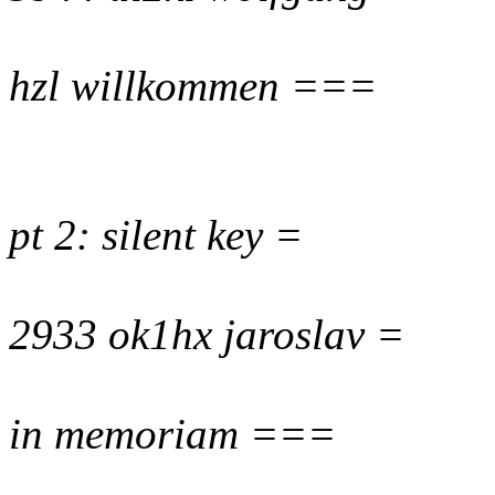
hzl willkommen ===
pt 2: silent key =
2933 ok1hx jaroslav =
in memoriam ===