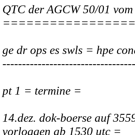
QTC der AGCW 50/01 vom 
================
ge dr ops es swls = hpe cond
---------------------------------
pt 1 = termine =
14.dez. dok-boerse auf 3559
vorloggen ab 1530 utc =