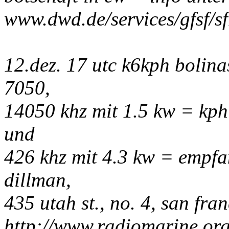
www.dwd.de/services/gfsf/s
12.dez. 17 utc k6kph bolina
7050,
14050 khz mit 1.5 kw = kph 
und
426 khz mit 4.3 kw = empfa
dillman,
435 utah st., no. 4, san fra
http://www.radiomarine.or