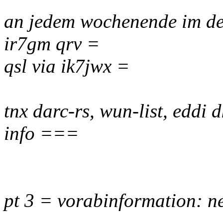
an jedem wochenende im dez
ir7gm qrv =
qsl via ik7jwx =
tnx darc-rs, wun-list, eddi
info ===
pt 3 = vorabinformation: ne