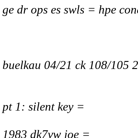
ge dr ops es swls = hpe con
buelkau 04/21 ck 108/105 
pt 1: silent key =
1983 dk7vw joe =