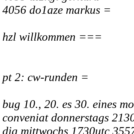
4056 do1aze markus =
hzl willkommen ===
pt 2: cw-runden =
bug 10., 20. es 30. eines m
conveniat donnerstags 213
dig mittwochs 1730utc 355