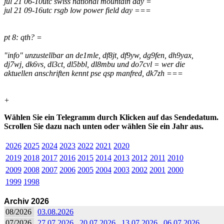
jul 21 06-10utc swiss national mountain day =
jul 21 09-16utc rsgb low power field day ===
pt 8: qth? =
"info" unzustellbar an de1mle, df8jt, df9yw, dg9fen, dh9yax,
dj7wj, dk6vs, dl3ct, dl5bbl, dl8mbu und do7cvl = wer die
aktuellen anschriften kennt pse qsp manfred, dk7zh ===
+
Wählen Sie ein Telegramm durch Klicken auf das Sendedatum.
Scrollen Sie dazu nach unten oder wählen Sie ein Jahr aus.
2026
2025
2024
2023
2022
2021
2020
2019
2018
2017
2016
2015
2014
2013
2012
2011
2010
2009
2008
2007
2006
2005
2004
2003
2002
2001
2000
1999
1998
Archiv 2026
08/2026
03.08.2026
07/2026
27.07.2026
20.07.2026
13.07.2026
06.07.2026