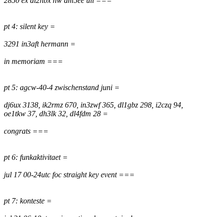
2850 ex dl2hbx nw dm5ee uli ===
pt 4: silent key =
3291 in3aft hermann =
in memoriam ===
pt 5: agcw-40-4 zwischenstand juni =
dj6ux 3138, ik2rmz 670, in3zwf 365, dl1gbz 298, i2czq 94,
oe1tkw 37, dh3lk 32, dl4fdm 28 =
congrats ===
pt 6: funkaktivitaet =
jul 17 00-24utc foc straight key event ===
pt 7: konteste =