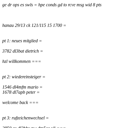
ge dr ops es swls = hpe conds gd to rcve msg wid 8 pts
hanau 29/13 ck 121/115 15 1700 =
pt 1: neues mitglied =
3782 dl3bat dietrich =
hzl willkommen ===
pt 2: wiedereinsteiger =
1546 dl4mfm mario =
1678 dl7apb peter =
welcome back ===
pt 3: rufzeichenwechsel =