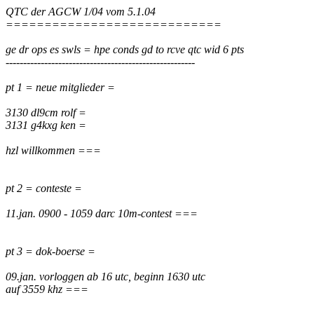
QTC der AGCW 1/04 vom 5.1.04
============================
ge dr ops es swls = hpe conds gd to rcve qtc wid 6 pts
------------------------------------------------------
pt 1 = neue mitglieder =
3130 dl9cm rolf =
3131 g4kxg ken =
hzl willkommen ===
pt 2 = conteste =
11.jan. 0900 - 1059 darc 10m-contest ===
pt 3 = dok-boerse =
09.jan. vorloggen ab 16 utc, beginn 1630 utc
auf 3559 khz ===