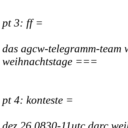
pt 3: ff =
das agcw-telegramm-team w
weihnachtstage ===
pt 4: konteste =
dez 26 0830-11utc darc we