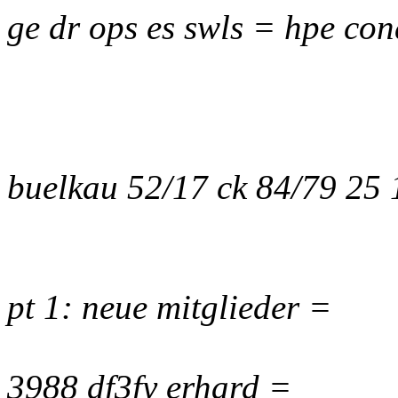
ge dr ops es swls = hpe con
buelkau 52/17 ck 84/79 25
pt 1: neue mitglieder =
3988 df3fy erhard =