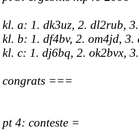
kl. a: 1. dk3uz, 2. dl2rub, 3
kl. b: 1. df4bv, 2. om4jd, 3
kl. c: 1. dj6bq, 2. ok2bvx, 3
congrats ===
pt 4: conteste =