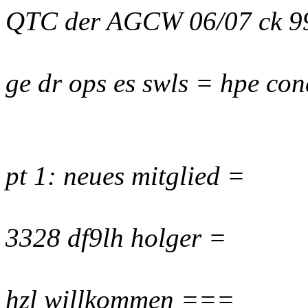
QTC der AGCW 06/07 ck 9
ge dr ops es swls = hpe con
pt 1: neues mitglied =
3328 df9lh holger =
hzl willkommen ===