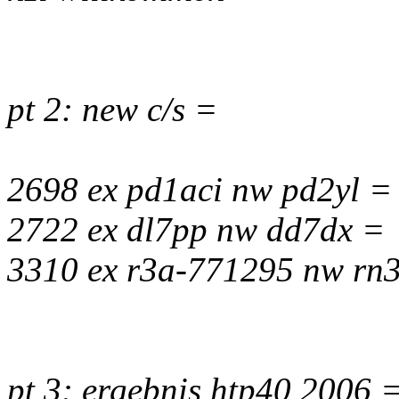
pt 2: new c/s =
2698 ex pd1aci nw pd2yl =
2722 ex dl7pp nw dd7dx =
3310 ex r3a-771295 nw rn
pt 3: ergebnis htp40 2006 