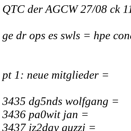
QTC der AGCW 27/08 ck 11
ge dr ops es swls = hpe con
pt 1: neue mitglieder =
3435 dg5nds wolfgang =
3436 pa0wit jan =
3437 iz2day guzzi =