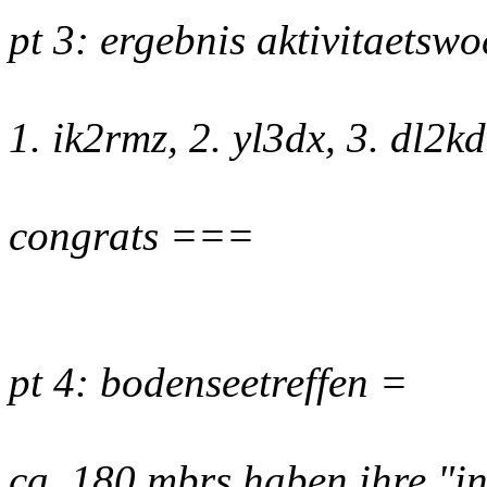
pt 3: ergebnis aktivitaetsw
1. ik2rmz, 2. yl3dx, 3. dl2k
congrats ===
pt 4: bodenseetreffen =
ca. 180 mbrs haben ihre "i