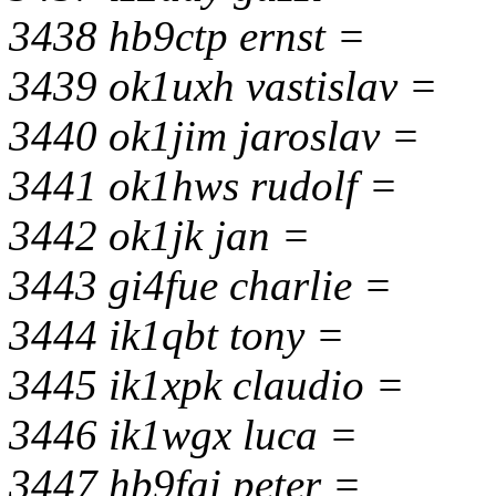
3438 hb9ctp ernst =
3439 ok1uxh vastislav =
3440 ok1jim jaroslav =
3441 ok1hws rudolf =
3442 ok1jk jan =
3443 gi4fue charlie =
3444 ik1qbt tony =
3445 ik1xpk claudio =
3446 ik1wgx luca =
3447 hb9fai peter =