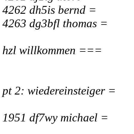
4262 dh5is bernd =
4263 dg3bfl thomas =
hzl willkommen ===
pt 2: wiedereinsteiger =
1951 df7wy michael =