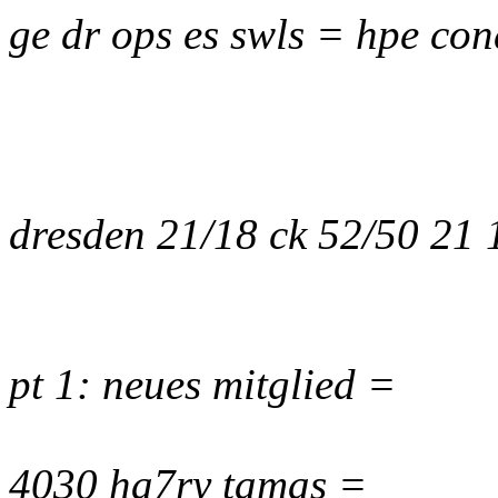
ge dr ops es swls = hpe con
dresden 21/18 ck 52/50 21
pt 1: neues mitglied =
4030 ha7ry tamas =