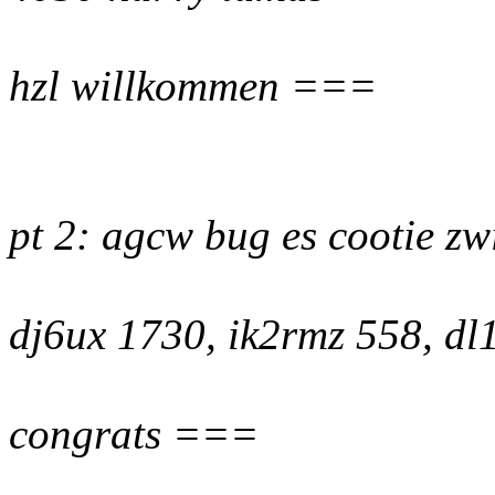
hzl willkommen ===
pt 2: agcw bug es cootie z
dj6ux 1730, ik2rmz 558, dl
congrats ===