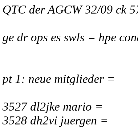
QTC der AGCW 32/09 ck 5
ge dr ops es swls = hpe con
pt 1: neue mitglieder =
3527 dl2jke mario =
3528 dh2vi juergen =