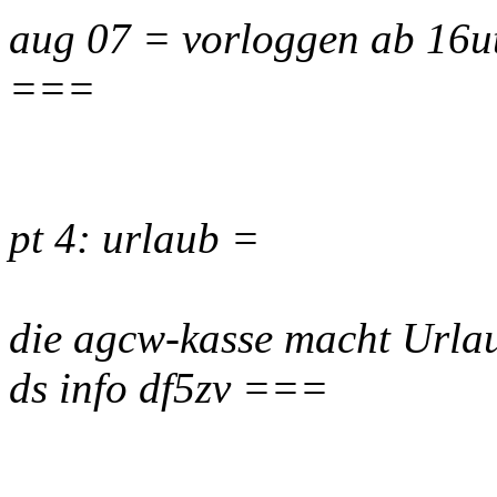
aug 07 = vorloggen ab 16u
===
pt 4: urlaub =
die agcw-kasse macht Urla
ds info df5zv ===