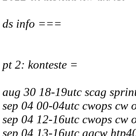
ds info ===
pt 2: konteste =
aug 30 18-19utc scag sprin
sep 04 00-04utc cwops cw o
sep 04 12-16utc cwops cw o
sep 04 13-16utc agcw htp