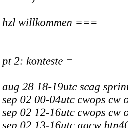
hzl willkommen ===
pt 2: konteste =
aug 28 18-19utc scag sprin
sep 02 00-04utc cwops cw 
sep 02 12-16utc cwops cw 
sep 02 13-16utc agcw htp