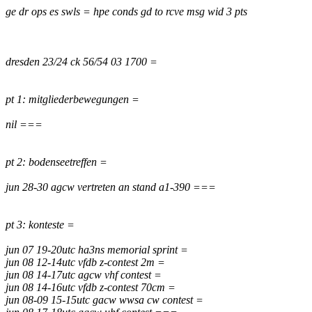
ge dr ops es swls = hpe conds gd to rcve msg wid 3 pts
dresden 23/24 ck 56/54 03 1700 =
pt 1: mitgliederbewegungen =
nil ===
pt 2: bodenseetreffen =
jun 28-30 agcw vertreten an stand a1-390 ===
pt 3: konteste =
jun 07 19-20utc ha3ns memorial sprint =
jun 08 12-14utc vfdb z-contest 2m =
jun 08 14-17utc agcw vhf contest =
jun 08 14-16utc vfdb z-contest 70cm =
jun 08-09 15-15utc gacw wwsa cw contest =