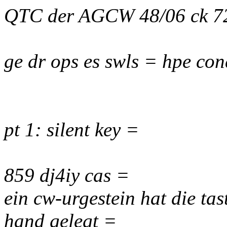
QTC der AGCW 48/06 ck 7
ge dr ops es swls = hpe con
pt 1: silent key =
859 dj4iy cas =
ein cw-urgestein hat die ta
hand gelegt =