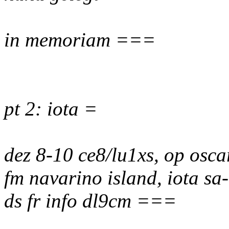
in memoriam ===
pt 2: iota =
dez 8-10 ce8/lu1xs, op osca
fm navarino island, iota sa
ds fr info dl9cm ===