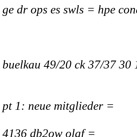
ge dr ops es swls = hpe con
buelkau 49/20 ck 37/37 30
pt 1: neue mitglieder =
4136 db2ow olaf =