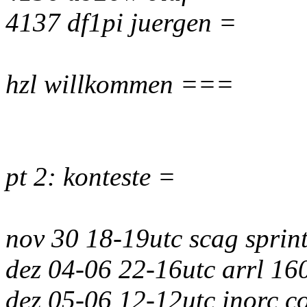
4137 df1pi juergen =
hzl willkommen ===
pt 2: konteste =
nov 30 18-19utc scag sprin
dez 04-06 22-16utc arrl 16
dez 05-06 12-12utc inorc c