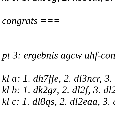
congrats ===
pt 3: ergebnis agcw uhf-con
kl a: 1. dh7ffe, 2. dl3ncr, 
kl b: 1. dk2gz, 2. dl2f, 3. d
kl c: 1. dl8qs, 2. dl2eaa, 3.