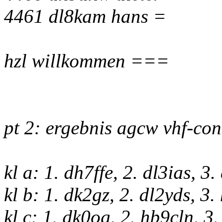
4461 dl8kam hans =
hzl willkommen ===
pt 2: ergebnis agcw vhf-con
kl a: 1. dh7ffe, 2. dl3ias, 
kl b: 1. dk2gz, 2. dl2yds, 3
kl c: 1. dk0og, 2. hb9cln, 3