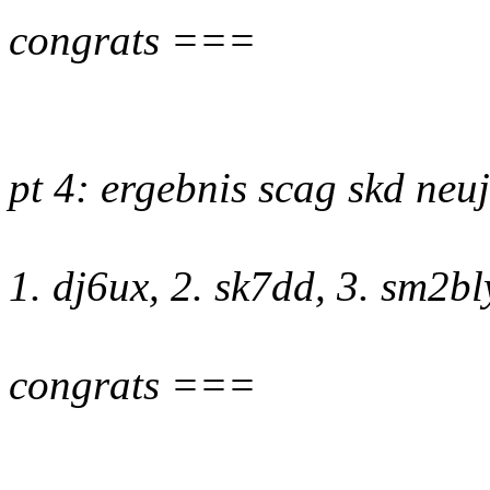
congrats ===
pt 4: ergebnis scag skd neu
1. dj6ux, 2. sk7dd, 3. sm2bl
congrats ===