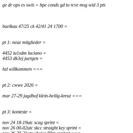
ge dr ops es swls = hpe conds gd to rcve msg wid 3 pts
buelkau 47/25 ck 42/41 24 1700 =
pt 1: neue mitglieder =
4452 iu1sdm luciano =
4453 dk3ej juergen =
hzl willkommen ===
pt 2: cwwe 2026 =
mar 27-29 jagdhof klein-heilig-kreuz ===
pt 3: konteste =
nov 24 18-19utc scag sprint =
nov 26 00-02utc skcc straight key sprint =