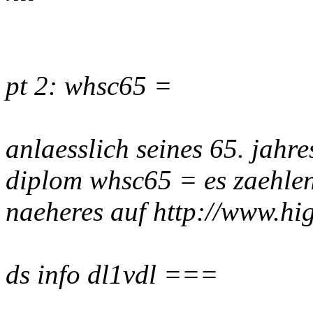
pt 2: whsc65 =
anlaesslich seines 65. jahres
diplom whsc65 = es zaehle
naeheres auf http://www.hi
ds info dl1vdl ===