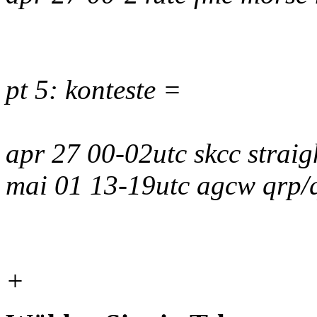
pt 5: konteste =
apr 27 00-02utc skcc straig
mai 01 13-19utc agcw qrp/
+