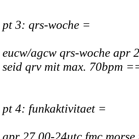
pt 3: qrs-woche =
eucw/agcw qrs-woche apr 25
seid qrv mit max. 70bpm 
pt 4: funkaktivitaet =
apr 27 00-24utc fmc mors