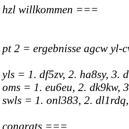
hzl willkommen ===
pt 2 = ergebnisse agcw yl-
yls = 1. df5zv, 2. ha8sy, 3. 
oms = 1. eu6eu, 2. dk9kw, 
swls = 1. onl383, 2. dl1rdq
congrats ===