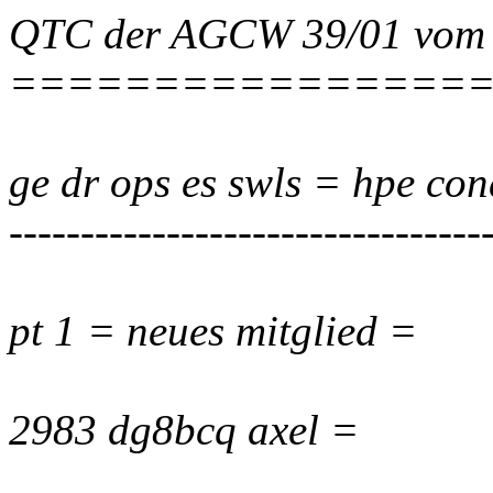
QTC der AGCW 39/01 vom 
================
ge dr ops es swls = hpe cond
---------------------------------
pt 1 = neues mitglied =
2983 dg8bcq axel =