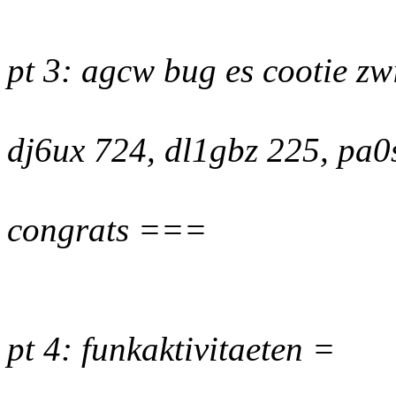
pt 3: agcw bug es cootie zw
dj6ux 724, dl1gbz 225, pa0
congrats ===
pt 4: funkaktivitaeten =