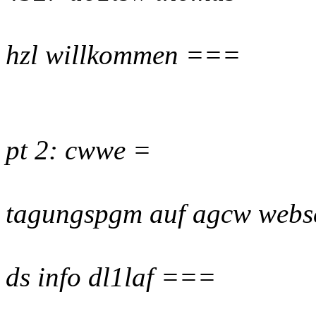
hzl willkommen ===
pt 2: cwwe =
tagungspgm auf agcw webse
ds info dl1laf ===