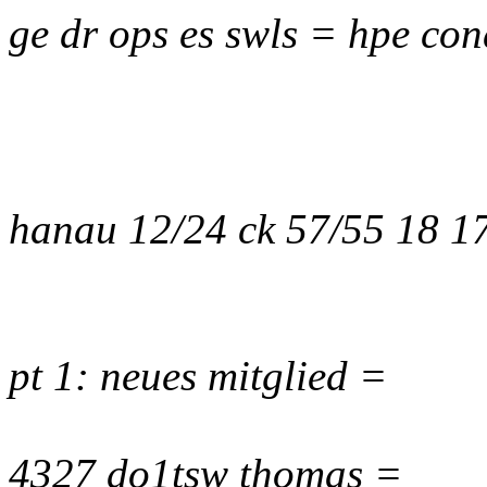
ge dr ops es swls = hpe con
hanau 12/24 ck 57/55 18 1
pt 1: neues mitglied =
4327 do1tsw thomas =