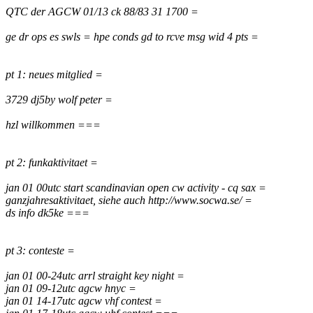
QTC der AGCW 01/13 ck 88/83 31 1700 =
ge dr ops es swls = hpe conds gd to rcve msg wid 4 pts =
pt 1: neues mitglied =
3729 dj5by wolf peter =
hzl willkommen ===
pt 2: funkaktivitaet =
jan 01 00utc start scandinavian open cw activity - cq sax =
ganzjahresaktivitaet, siehe auch http://www.socwa.se/ =
ds info dk5ke ===
pt 3: conteste =
jan 01 00-24utc arrl straight key night =
jan 01 09-12utc agcw hnyc =
jan 01 14-17utc agcw vhf contest =