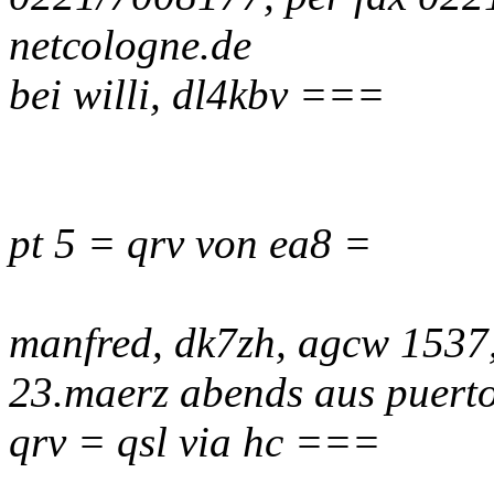
netcologne.de
bei willi, dl4kbv ===
pt 5 = qrv von ea8 =
manfred, dk7zh, agcw 1537, 
23.maerz abends aus puerto 
qrv = qsl via hc ===