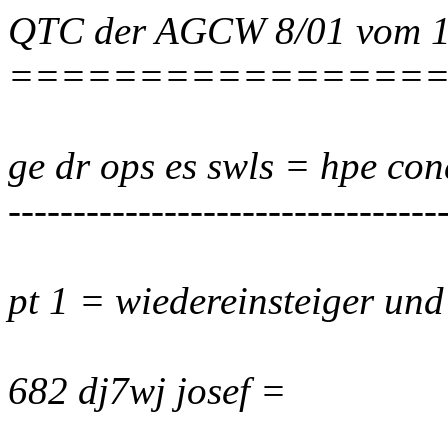
QTC der AGCW 8/01 vom 1
================
ge dr ops es swls = hpe cond
---------------------------------
pt 1 = wiedereinsteiger und
682 dj7wj josef =