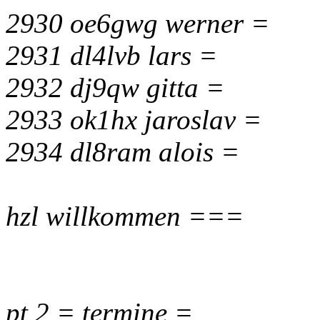
2930 oe6gwg werner =
2931 dl4lvb lars =
2932 dj9qw gitta =
2933 ok1hx jaroslav =
2934 dl8ram alois =
hzl willkommen ===
pt 2 = termine =