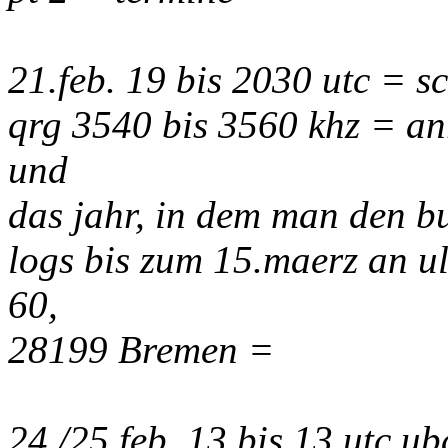
21.feb. 19 bis 2030 utc = 
qrg 3540 bis 3560 khz = anr
und
das jahr, in dem man den bu
logs bis zum 15.maerz an ul
60,
28199 Bremen =
24./25.feb. 13 bis 13 utc u