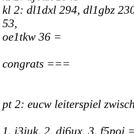
kl 2: dl1dxl 294, dl1gbz 23
53,
oe1tkw 36 =
congrats ===
pt 2: eucw leiterspiel zwis
1. i3juk, 2. dj6ux, 3. f5poj 