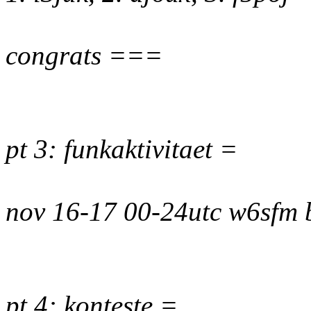
congrats ===
pt 3: funkaktivitaet =
nov 16-17 00-24utc w6sfm
pt 4: konteste =