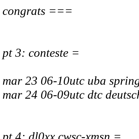
congrats ===
pt 3: conteste =
mar 23 06-10utc uba spring
mar 24 06-09utc dtc deuts
pt 4: dl0xx cwsc-xmsn =