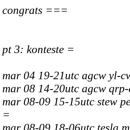
congrats ===
pt 3: konteste =
mar 04 19-21utc agcw yl-c
mar 08 14-20utc agcw qrp-
mar 08-09 15-15utc stew pe
=
mar 08-09 18-06utc tesla 