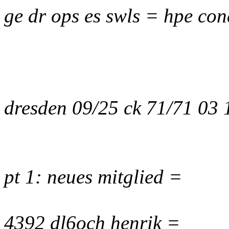
ge dr ops es swls = hpe con
dresden 09/25 ck 71/71 03
pt 1: neues mitglied =
4392 dl6och henrik =