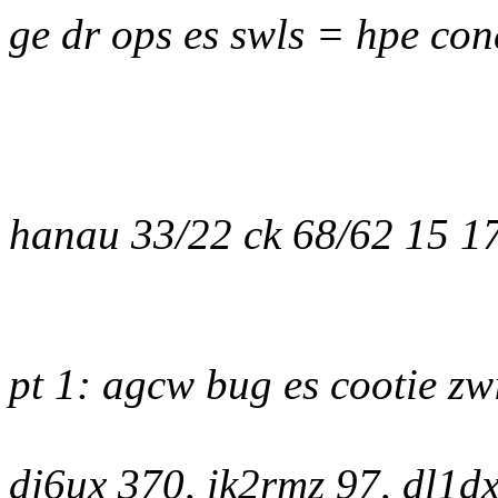
ge dr ops es swls = hpe con
hanau 33/22 ck 68/62 15 1
pt 1: agcw bug es cootie zw
dj6ux 370, ik2rmz 97, dl1dx