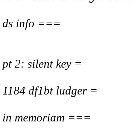
ds info ===
pt 2: silent key =
1184 df1bt ludger =
in memoriam ===