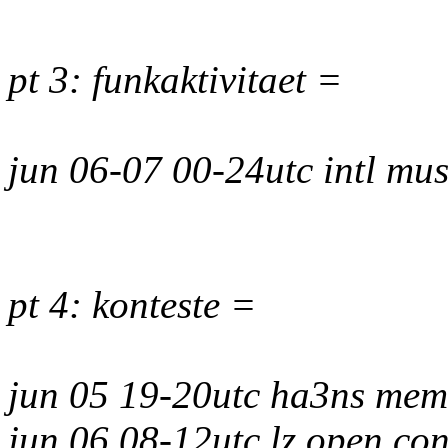
pt 3: funkaktivitaet =
jun 06-07 00-24utc intl mu
pt 4: konteste =
jun 05 19-20utc ha3ns memo
jun 06 08-12utc lz open con