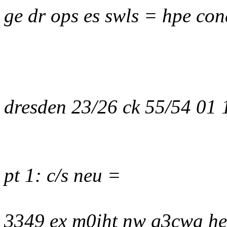
ge dr ops es swls = hpe con
dresden 23/26 ck 55/54 01
pt 1: c/s neu =
3349 ex m0iht nw g3cwa he