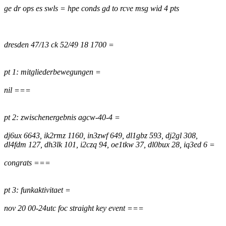
ge dr ops es swls = hpe conds gd to rcve msg wid 4 pts
dresden 47/13 ck 52/49 18 1700 =
pt 1: mitgliederbewegungen =
nil ===
pt 2: zwischenergebnis agcw-40-4 =
dj6ux 6643, ik2rmz 1160, in3zwf 649, dl1gbz 593, dj2gl 308,
dl4fdm 127, dh3lk 101, i2czq 94, oe1tkw 37, dl0bux 28, iq3ed 6 =
congrats ===
pt 3: funkaktivitaet =
nov 20 00-24utc foc straight key event ===