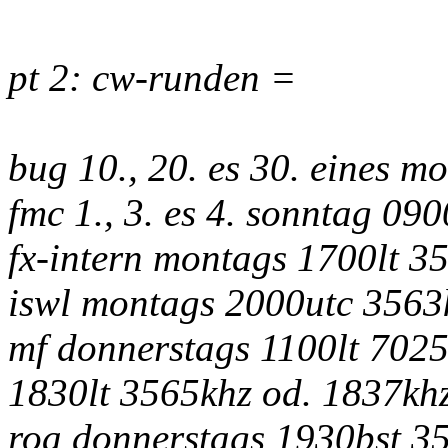
pt 2: cw-runden =
bug 10., 20. es 30. eines m
fmc 1., 3. es 4. sonntag 09
fx-intern montags 1700lt 3
iswl montags 2000utc 3563
mf donnerstags 1100lt 7025
1830lt 3565khz od. 1837kh
roa donnerstags 1930bst 3